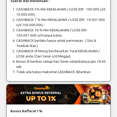
Syarat dan Ketentuan :
CASHBACK 5% Min KEKALAHAN / LOSE IDR : 100.000 s/d
10.000.000,-
CASHBACK 7 % Min KEKALAHAN / LOSE IDR : 10.001.000
s/d 100.000.000,-
CASHBACK 10 % Min KEKALAHAN / LOSE IDR :
100.001.000 s/d tanpa batas.
CASHBACK berlaku hanya untuk permainan : ( Slot &
Tembak Ikan )
CASHBACK di hitung berdasarkan Total KEKALAHAN /
LOSE anda ( Dari Senin s/d Minggu)
Bonus di berikan setiap hari Senin selambatnya jam 18:00
wib
Tidak ada batas maksimal CASHBACK diberikan.
Bonus Refferal 1%