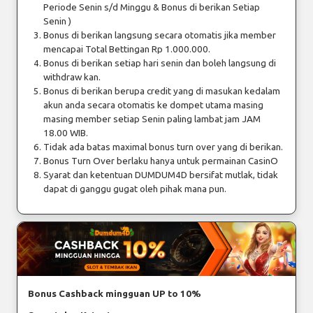
Periode Senin s/d Minggu & Bonus di berikan Setiap
Senin )
Bonus di berikan langsung secara otomatis jika member
mencapai Total Bettingan Rp 1.000.000.
Bonus di berikan setiap hari senin dan boleh langsung di
withdraw kan.
Bonus di berikan berupa credit yang di masukan kedalam
akun anda secara otomatis ke dompet utama masing
masing member setiap Senin paling lambat jam JAM
18.00 WIB.
Tidak ada batas maximal bonus turn over yang di berikan.
Bonus Turn Over berlaku hanya untuk permainan CasinO
Syarat dan ketentuan DUMDUM4D bersifat mutlak, tidak
dapat di ganggu gugat oleh pihak mana pun.
Bonus Cashback mingguan UP to 10%