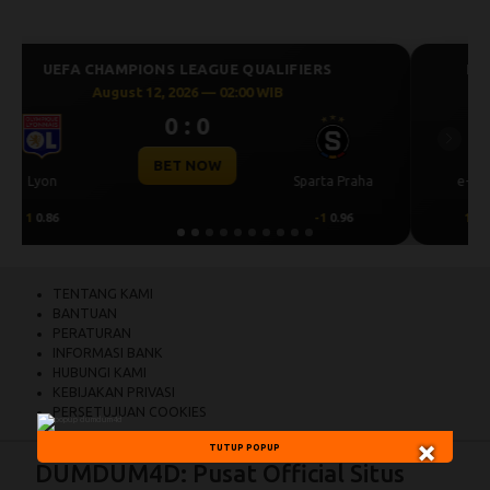
E-FOOTBALL F24 INTERNATIONAL FRIENDLY
August 7, 2026 — 04:00 WIB
0 : 0
Previous
Next
BET NOW
e-England
e-Finland
1.25
0.61
-1.25
-0.85
TENTANG KAMI
BANTUAN
PERATURAN
INFORMASI BANK
HUBUNGI KAMI
KEBIJAKAN PRIVASI
PERSETUJUAN COOKIES
×
TUTUP POPUP
DUMDUM4D: Pusat Official Situs