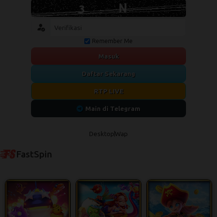
Remember Me
Masuk
Daftar Sekarang
RTP LIVE
Main di Telegram
Desktop
Wap
FastSpin