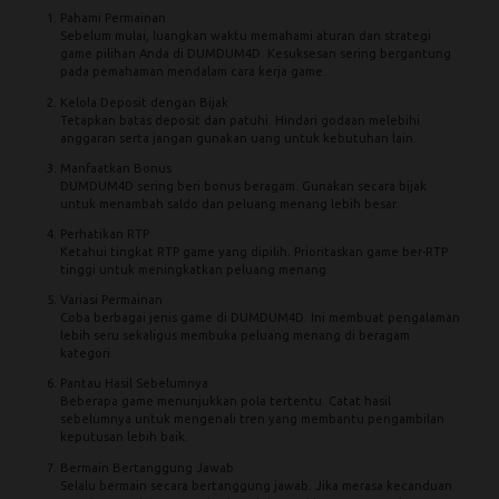
Pahami Permainan
Sebelum mulai, luangkan waktu memahami aturan dan strategi
game pilihan Anda di DUMDUM4D. Kesuksesan sering bergantung
pada pemahaman mendalam cara kerja game.
Kelola Deposit dengan Bijak
Tetapkan batas deposit dan patuhi. Hindari godaan melebihi
anggaran serta jangan gunakan uang untuk kebutuhan lain.
Manfaatkan Bonus
DUMDUM4D sering beri bonus beragam. Gunakan secara bijak
untuk menambah saldo dan peluang menang lebih besar.
Perhatikan RTP
Ketahui tingkat RTP game yang dipilih. Prioritaskan game ber-RTP
tinggi untuk meningkatkan peluang menang.
Variasi Permainan
Coba berbagai jenis game di DUMDUM4D. Ini membuat pengalaman
lebih seru sekaligus membuka peluang menang di beragam
kategori.
Pantau Hasil Sebelumnya
Beberapa game menunjukkan pola tertentu. Catat hasil
sebelumnya untuk mengenali tren yang membantu pengambilan
keputusan lebih baik.
Bermain Bertanggung Jawab
Selalu bermain secara bertanggung jawab. Jika merasa kecanduan