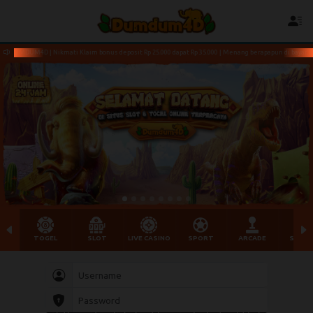
DUM4D | Nikmati Klaim bonus deposit Rp 25.000 dapat Rp 35.000 | Menang berapapun di bayar lunas !!!
TOGEL
SLOT
LIVE CASINO
SPORT
ARCADE
SABU