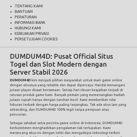
TENTANG KAMI
BANTUAN
PERATURAN
INFORMASI BANK
HUBUNGI KAMI
KEBIJAKAN PRIVASI
PERSETUJUAN COOKIES
DUMDUM4D: Pusat Official Situs
Togel dan Slot Modern dengan
Server Stabil 2026
DUMDUM4D
kini menjadi pilihan masyarakat untuk main game online
dengan situsnya yang reliable dan dapat dipercaya. Handal menangani
jutaan player disaat bersamaan. Setiap hari ribuan keajaiban terjadi di
ratusan produk game kami. Banyak pemain yang memenangkan hadiah
jutaan rupiah hanya dengan taruhan kecil. Kami memberikan nilai
hiburan terbaik dengan harga paling terjangkau. Tak ada situs lain yang
sebanding, dan DUMDUM4D 100% legit tanpa penipuan atau
pencurian.
Sebagai sahabat setia pecinta game online di Indonesia, DUMDUM4D
berkomitmen menghadirkan pengalaman tak terlupakan. Kami
merancang situs ini dengan teliti dan mengadopsi teknologi terkini