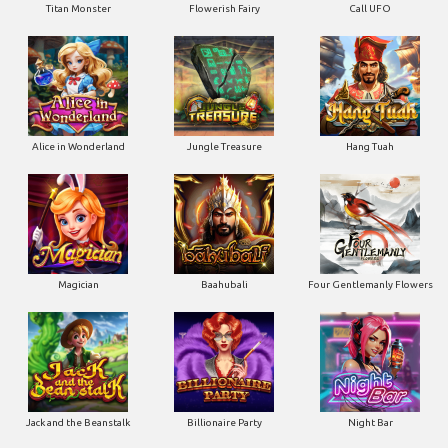
Titan Monster
Flowerish Fairy
Call UFO
Alice in Wonderland
Jungle Treasure
Hang Tuah
Magician
Baahubali
Four Gentlemanly Flowers
Jack and the Beanstalk
Billionaire Party
Night Bar