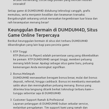
arcade menantang, cocok bagi pemain yang mencari hiburan
interaktif.
Setiap game di DUMDUM4D didukung teknologi canggih, grafis
memukau, serta menjamin keadilan dan keamanan transaksi.
Bergabunglah sekarang untuk merasakan kegembiraan luar biasa dan
raih kesempatan menang besar!
Keunggulan Bermain di DUMDUM4D, Situs
Game Online Terpercaya
Berikut keunggulan bermain di situs slot terbaru DUMDUM4D
dibandingkan yang lain bagi para pecinta game:
RTP Tinggi
RTP (Return to Player) adalah persentase uang yang dikembalikan
ke pemain.
RTP DUMDUM4D
sangat tinggi, memberi peluang
menang lebih besar. Apalagi sebagai
situs game baru
, peluang
kemenangan Anda meningkat signifikan.
Bonus Melimpah
DUMDUM4D menawarkan beragam bonus besar, mulai dari bonus
deposit, referral, hingga cashback. Bonus ini membantu menambah
saldo akun dan meningkatkan peluang menang. Bonus yang
diterima bisa langsung ditarik berkat teknologi terbaru kami—
tunggu sebentar saja di DUMDUM4D.
Customer Support Ramah & Profesional
Layanan pelanggan di DUMDUM4D bukan sekadar service,
melainkan pengalaman. Tim support kami yang ramah dan