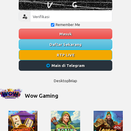
Remember Me
Masuk
Daftar Sekarang
RTP LIVE
Main di Telegram
Desktop
Wap
Wow Gaming