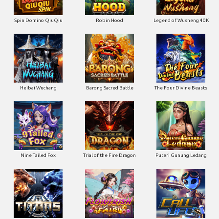
Spin Domino QiuQiu
Robin Hood
Legend of Wusheng 40K
Heibai Wuchang
Barong Sacred Battle
The Four Divine Beasts
Nine Tailed Fox
Trial of the Fire Dragon
Puteri Gunung Ledang