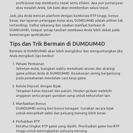
profesional siap membantu cepat serta efisien. Apa pun pertanyaan
atau masalah Anda, tim kami akan memberikan solusi tepat.
Jadi, jika Anda mencari platform dengan kombinasi RTP tinggi, bonus
besar, dan layanan pelanggan kelas atas, DUMDUM4D adalah pilihan tak
tertandingi. Daftar sekarang dan rasakan manfaat bermain di
DUMDUM4D, tempat setiap taruhan membawa Anda lebih dekat pada
kemenangan spektakuler!
Tips dan Trik Bermain di DUMDUM4D
Bermain di DUMDUM4D akan lebih menghibur dan menguntungkan jika
Anda mengikuti tips berikut:
Pahami Permainan
Sebelum mulai, luangkan waktu memahami aturan dan strategi
game pilihan Anda di DUMDUM4D. Kesuksesan sering bergantung
pada pemahaman mendalam cara kerja game.
Kelola Deposit dengan Bijak
Tetapkan batas deposit dan patuhi. Hindari godaan melebihi
anggaran serta jangan gunakan uang untuk kebutuhan lain.
Manfaatkan Bonus
DUMDUM4D sering beri bonus beragam. Gunakan secara bijak
untuk menambah saldo dan peluang menang lebih besar.
Perhatikan RTP
Ketahui tingkat RTP game yang dipilih. Prioritaskan game ber-RTP
tinggi untuk meningkatkan peluang menang.