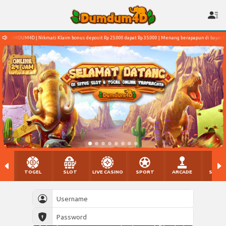
UM4D | Nikmati Klaim bonus deposit Rp 25.000 dapat Rp 35.000 | Menang berapapun di bayar lunas !!!
TOGEL
SLOT
LIVE CASINO
SPORT
ARCADE
SABU