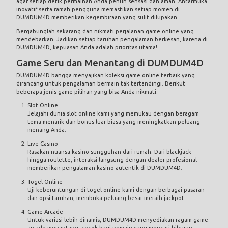
agar setiap detik permainan Anda penuh sensasi dan aman. Antarmuka
inovatif serta ramah pengguna memastikan setiap momen di
DUMDUM4D memberikan kegembiraan yang sulit dilupakan.
Bergabunglah sekarang dan nikmati perjalanan game online yang
mendebarkan. Jadikan setiap taruhan pengalaman berkesan, karena di
DUMDUM4D, kepuasan Anda adalah prioritas utama!
Game Seru dan Menantang di DUMDUM4D
DUMDUM4D bangga menyajikan koleksi game online terbaik yang
dirancang untuk pengalaman bermain tak tertandingi. Berikut
beberapa jenis game pilihan yang bisa Anda nikmati:
Slot Online
Jelajahi dunia slot online kami yang memukau dengan beragam
tema menarik dan bonus luar biasa yang meningkatkan peluang
menang Anda.
Live Casino
Rasakan nuansa kasino sungguhan dari rumah. Dari blackjack
hingga roulette, interaksi langsung dengan dealer profesional
memberikan pengalaman kasino autentik di DUMDUM4D.
Togel Online
Uji keberuntungan di
togel online
kami dengan berbagai pasaran
dan opsi taruhan, membuka peluang besar meraih jackpot.
Game Arcade
Untuk variasi lebih dinamis, DUMDUM4D menyediakan ragam game