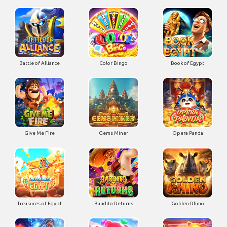
Battle of Alliance
Color Bingo
Book of Egypt
Give Me Fire
Gems Miner
Opera Panda
Treasures of Egypt
Bandito Returns
Golden Rhino