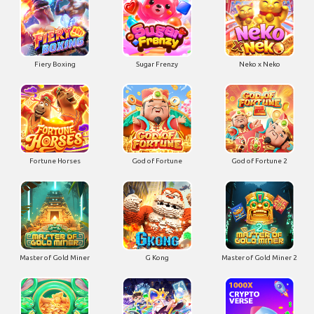
Fiery Boxing
Sugar Frenzy
Neko x Neko
Fortune Horses
God of Fortune
God of Fortune 2
Master of Gold Miner
G Kong
Master of Gold Miner 2