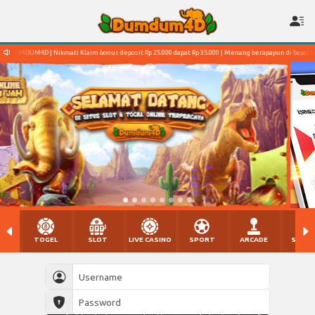
4D | Nikmati Klaim bonus deposit Rp 25.000 dapat Rp 35.000 | Menang berapapun di bayar lunas !!!
TOGEL
SLOT
LIVE CASINO
SPORT
ARCADE
SABU