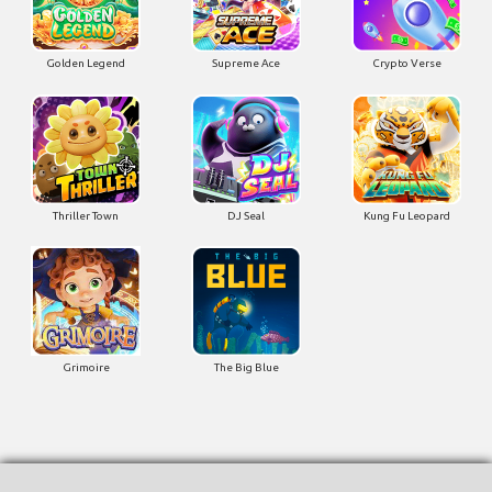
Golden Legend
Supreme Ace
Crypto Verse
Thriller Town
DJ Seal
Kung Fu Leopard
Grimoire
The Big Blue