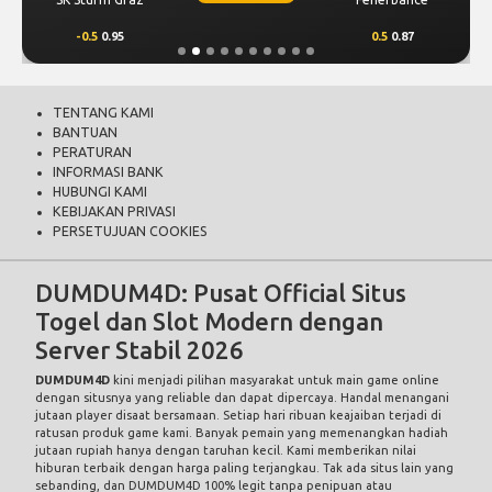
-0.5
0.95
0.5
0.87
TENTANG KAMI
BANTUAN
PERATURAN
INFORMASI BANK
HUBUNGI KAMI
KEBIJAKAN PRIVASI
PERSETUJUAN COOKIES
DUMDUM4D: Pusat Official Situs
Togel dan Slot Modern dengan
Server Stabil 2026
DUMDUM4D
kini menjadi pilihan masyarakat untuk main game online
dengan situsnya yang reliable dan dapat dipercaya. Handal menangani
jutaan player disaat bersamaan. Setiap hari ribuan keajaiban terjadi di
ratusan produk game kami. Banyak pemain yang memenangkan hadiah
jutaan rupiah hanya dengan taruhan kecil. Kami memberikan nilai
hiburan terbaik dengan harga paling terjangkau. Tak ada situs lain yang
sebanding, dan DUMDUM4D 100% legit tanpa penipuan atau