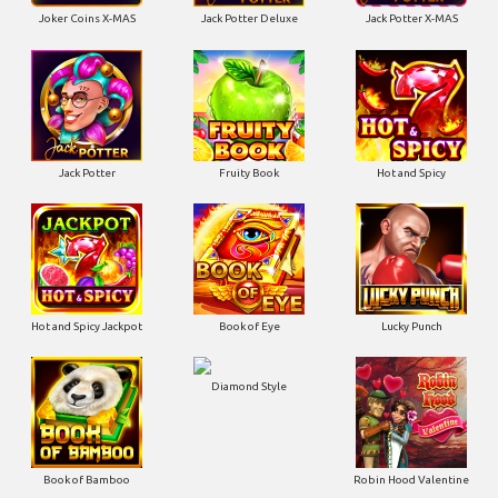
Joker Coins X-MAS
Jack Potter Deluxe
Jack Potter X-MAS
Jack Potter
Fruity Book
Hot and Spicy
Hot and Spicy Jackpot
Book of Eye
Lucky Punch
Diamond Style
Book of Bamboo
Robin Hood Valentine