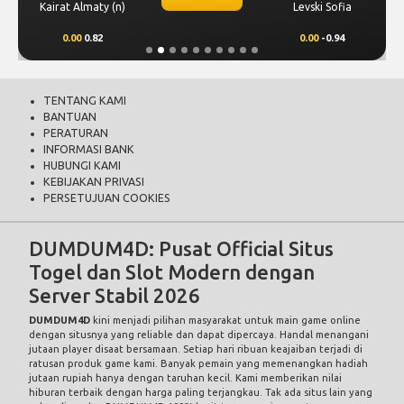
Kairat Almaty (n)
Levski Sofia
0.00
0.82
0.00
-0.94
TENTANG KAMI
BANTUAN
PERATURAN
INFORMASI BANK
HUBUNGI KAMI
KEBIJAKAN PRIVASI
PERSETUJUAN COOKIES
DUMDUM4D: Pusat Official Situs
Togel dan Slot Modern dengan
Server Stabil 2026
DUMDUM4D
kini menjadi pilihan masyarakat untuk main game online
dengan situsnya yang reliable dan dapat dipercaya. Handal menangani
jutaan player disaat bersamaan. Setiap hari ribuan keajaiban terjadi di
ratusan produk game kami. Banyak pemain yang memenangkan hadiah
jutaan rupiah hanya dengan taruhan kecil. Kami memberikan nilai
hiburan terbaik dengan harga paling terjangkau. Tak ada situs lain yang