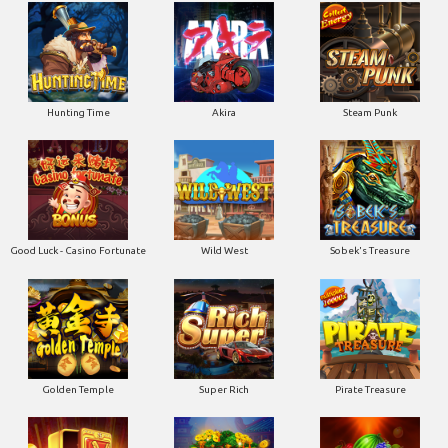
Hunting Time
Akira
Steam Punk
Good Luck - Casino Fortunate
Wild West
Sobek's Treasure
Golden Temple
Super Rich
Pirate Treasure