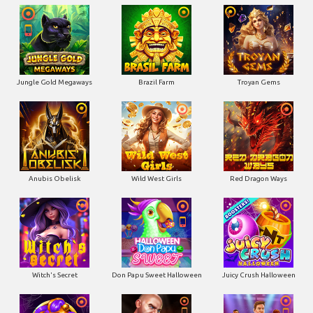
Jungle Gold Megaways
Brazil Farm
Troyan Gems
Anubis Obelisk
Wild West Girls
Red Dragon Ways
Witch's Secret
Don Papu Sweet Halloween
Juicy Crush Halloween