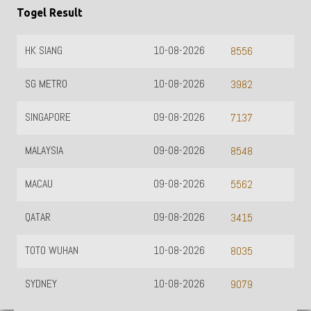
Togel Result
HK SIANG
10-08-2026
8556
SG METRO
10-08-2026
3982
SINGAPORE
09-08-2026
7137
MALAYSIA
09-08-2026
8548
MACAU
09-08-2026
5562
QATAR
09-08-2026
3415
TOTO WUHAN
10-08-2026
8035
SYDNEY
10-08-2026
9079