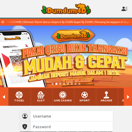
i Klaim bonus deposit Rp 25.000 dapat Rp 35.000 | Menang berapapun di bayar lunas !!!
TOGEL
SLOT
LIVE CASINO
SPORT
ARCADE
SABU