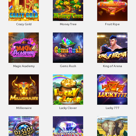
Crazy Gold
Money Tree
Fruit Ripe
Magic Academy
Gems Rush
King of Arena
Millionaire
Lucky Clover
Lucky 777