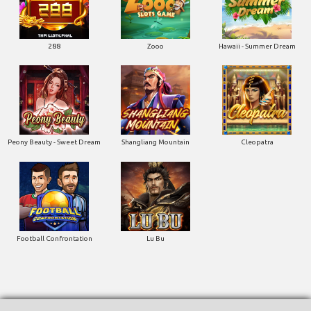
288
Zooo
Hawaii - Summer Dream
Peony Beauty - Sweet Dream
Shangliang Mountain
Cleopatra
Football Confrontation
Lu Bu