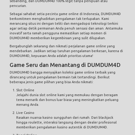
sebanding, dan DUMDUM4D 100% legit tanpa penipuan atau
pencurian.
Sebagai sahabat setia pecinta game online di Indonesia, DUMDUM4D
berkomitmen menghadirkan pengalaman tak terlupakan. Kami
merancang situs ini dengan teliti dan mengadopsi teknologi terkini
agar setiap detik permainan Anda penuh sensasi dan aman. Antarmuka
inovatif serta ramah pengguna memastikan setiap momen di
DUMDUM4D memberikan kegembiraan yang sulit dilupakan.
Bergabunglah sekarang dan nikmati perjalanan game online yang
mendebarkan. Jadikan setiap taruhan pengalaman berkesan, karena di
DUMDUM4D, kepuasan Anda adalah prioritas utama!
Game Seru dan Menantang di DUMDUM4D
DUMDUM4D bangga menyajikan koleksi game online terbaik yang
dirancang untuk pengalaman bermain tak tertandingi. Berikut
beberapa jenis game pilihan yang bisa Anda nikmati:
Slot Online
Jelajahi dunia slot online kami yang memukau dengan beragam
tema menarik dan bonus luar biasa yang meningkatkan peluang
menang Anda.
Live Casino
Rasakan nuansa kasino sungguhan dari rumah. Dari blackjack
hingga roulette, interaksi langsung dengan dealer profesional
memberikan pengalaman kasino autentik di DUMDUM4D.