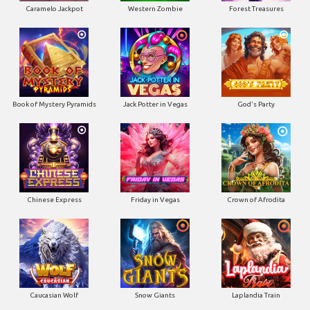
Caramelo Jackpot
Western Zombie
Forest Treasures
Book of Mystery Pyramids
Jack Potter in Vegas
God's Party
Chinese Express
Friday in Vegas
Crown of Afrodita
Caucasian Wolf
Snow Giants
Laplandia Train