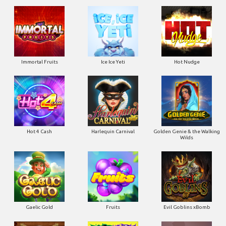
Immortal Fruits
Ice Ice Yeti
Hot Nudge
Hot 4 Cash
Harlequin Carnival
Golden Genie & the Walking
Wilds
Gaelic Gold
Fruits
Evil Goblins xBomb