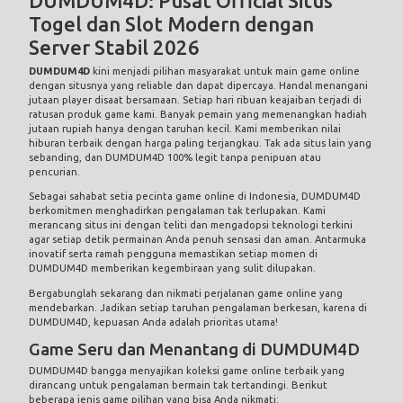
DUMDUM4D: Pusat Official Situs
Togel dan Slot Modern dengan
Server Stabil 2026
DUMDUM4D
kini menjadi pilihan masyarakat untuk main game online
dengan situsnya yang reliable dan dapat dipercaya. Handal menangani
jutaan player disaat bersamaan. Setiap hari ribuan keajaiban terjadi di
ratusan produk game kami. Banyak pemain yang memenangkan hadiah
jutaan rupiah hanya dengan taruhan kecil. Kami memberikan nilai
hiburan terbaik dengan harga paling terjangkau. Tak ada situs lain yang
sebanding, dan DUMDUM4D 100% legit tanpa penipuan atau
pencurian.
Sebagai sahabat setia pecinta game online di Indonesia, DUMDUM4D
berkomitmen menghadirkan pengalaman tak terlupakan. Kami
merancang situs ini dengan teliti dan mengadopsi teknologi terkini
agar setiap detik permainan Anda penuh sensasi dan aman. Antarmuka
inovatif serta ramah pengguna memastikan setiap momen di
DUMDUM4D memberikan kegembiraan yang sulit dilupakan.
Bergabunglah sekarang dan nikmati perjalanan game online yang
mendebarkan. Jadikan setiap taruhan pengalaman berkesan, karena di
DUMDUM4D, kepuasan Anda adalah prioritas utama!
Game Seru dan Menantang di DUMDUM4D
DUMDUM4D bangga menyajikan koleksi game online terbaik yang
dirancang untuk pengalaman bermain tak tertandingi. Berikut
beberapa jenis game pilihan yang bisa Anda nikmati: