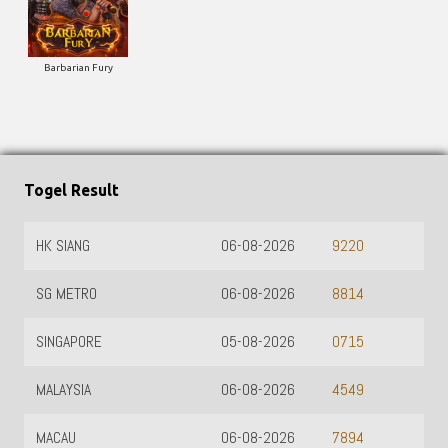
Barbarian Fury
Togel Result
HK SIANG
06-08-2026
9220
SG METRO
06-08-2026
8814
SINGAPORE
05-08-2026
0715
MALAYSIA
06-08-2026
4549
MACAU
06-08-2026
7894