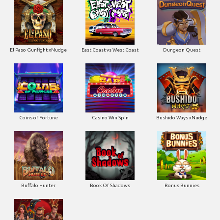
El Paso Gunfight xNudge
East Coast vs West Coast
Dungeon Quest
Coins of Fortune
Casino Win Spin
Bushido Ways xNudge
Buffalo Hunter
Book Of Shadows
Bonus Bunnies