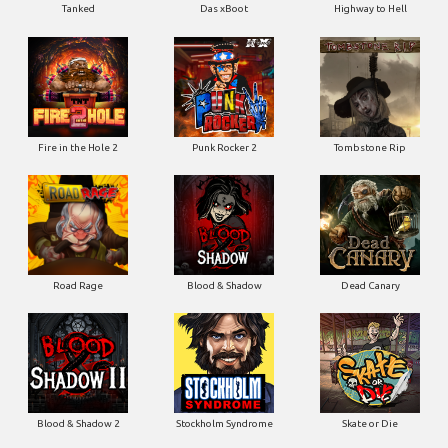
Tanked
Das xBoot
Highway to Hell
Fire in the Hole 2
Punk Rocker 2
Tombstone Rip
Road Rage
Blood & Shadow
Dead Canary
Blood & Shadow 2
Stockholm Syndrome
Skate or Die