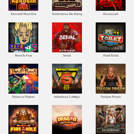
Kenneth Must Die
Tombstone: No Mercy
Possessed
Nine To Five
Serial
Punk Toilet
Pixies vs Pirates
Infectious 5 xWays
Folsom Prison