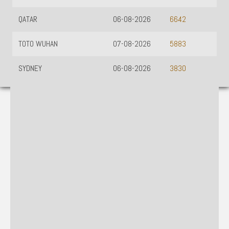
QATAR
06-08-2026
6642
TOTO WUHAN
07-08-2026
5883
SYDNEY
06-08-2026
3830