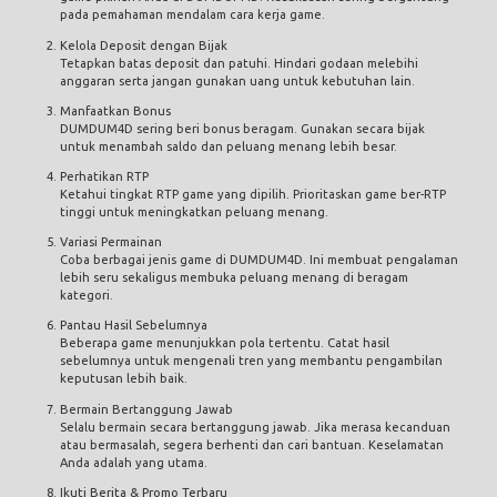
pada pemahaman mendalam cara kerja game.
Kelola Deposit dengan Bijak
Tetapkan batas deposit dan patuhi. Hindari godaan melebihi
anggaran serta jangan gunakan uang untuk kebutuhan lain.
Manfaatkan Bonus
DUMDUM4D sering beri bonus beragam. Gunakan secara bijak
untuk menambah saldo dan peluang menang lebih besar.
Perhatikan RTP
Ketahui tingkat RTP game yang dipilih. Prioritaskan game ber-RTP
tinggi untuk meningkatkan peluang menang.
Variasi Permainan
Coba berbagai jenis game di DUMDUM4D. Ini membuat pengalaman
lebih seru sekaligus membuka peluang menang di beragam
kategori.
Pantau Hasil Sebelumnya
Beberapa game menunjukkan pola tertentu. Catat hasil
sebelumnya untuk mengenali tren yang membantu pengambilan
keputusan lebih baik.
Bermain Bertanggung Jawab
Selalu bermain secara bertanggung jawab. Jika merasa kecanduan
atau bermasalah, segera berhenti dan cari bantuan. Keselamatan
Anda adalah yang utama.
Ikuti Berita & Promo Terbaru