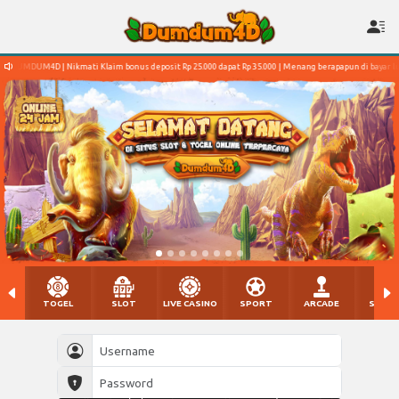
MDUM4D | Nikmati Klaim bonus deposit Rp 25.000 dapat Rp 35.000 | Menang berapapun di bayar lunas !!
TOGEL
SLOT
LIVE CASINO
SPORT
ARCADE
SABU