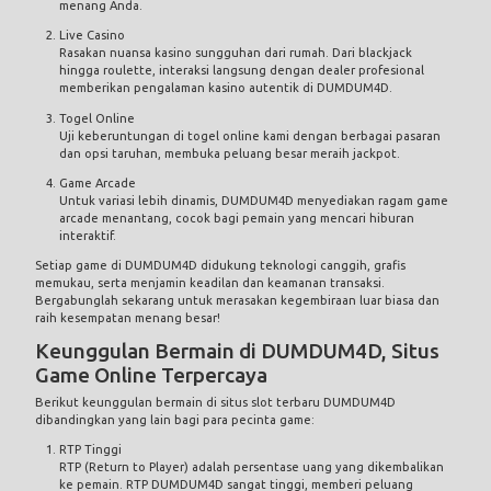
menang Anda.
Live Casino
Rasakan nuansa kasino sungguhan dari rumah. Dari blackjack
hingga roulette, interaksi langsung dengan dealer profesional
memberikan pengalaman kasino autentik di DUMDUM4D.
Togel Online
Uji keberuntungan di
togel online
kami dengan berbagai pasaran
dan opsi taruhan, membuka peluang besar meraih jackpot.
Game Arcade
Untuk variasi lebih dinamis, DUMDUM4D menyediakan ragam game
arcade menantang, cocok bagi pemain yang mencari hiburan
interaktif.
Setiap game di DUMDUM4D didukung teknologi canggih, grafis
memukau, serta menjamin keadilan dan keamanan transaksi.
Bergabunglah sekarang untuk merasakan kegembiraan luar biasa dan
raih kesempatan menang besar!
Keunggulan Bermain di DUMDUM4D, Situs
Game Online Terpercaya
Berikut keunggulan bermain di situs slot terbaru DUMDUM4D
dibandingkan yang lain bagi para pecinta game:
RTP Tinggi
RTP (Return to Player) adalah persentase uang yang dikembalikan
ke pemain.
RTP DUMDUM4D
sangat tinggi, memberi peluang