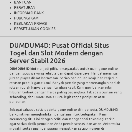
BANTUAN
PERATURAN
INFORMASI BANK
HUBUNGI KAMI
KEBIJAKAN PRIVASI
PERSETUJUAN COOKIES
DUMDUM4D: Pusat Official Situs
Togel dan Slot Modern dengan
Server Stabil 2026
DUMDUM4D
kini menjadi pilihan masyarakat untuk main game online
dengan situsnya yang reliable dan dapat dipercaya. Handal menangani
jutaan player disaat bersamaan. Setiap hari ribuan keajaiban terjadi di
ratusan produk game kami. Banyak pemain yang memenangkan hadiah
jutaan rupiah hanya dengan taruhan kecil. Kami memberikan nilai
hiburan terbaik dengan harga paling terjangkau. Tak ada situs lain yang
sebanding, dan DUMDUM4D 100% legit tanpa penipuan atau
pencurian.
Sebagai sahabat setia pecinta game online di Indonesia, DUMDUM4D
berkomitmen menghadirkan pengalaman tak terlupakan. Kami
merancang situs ini dengan teliti dan mengadopsi teknologi terkini
agar setiap detik permainan Anda penuh sensasi dan aman. Antarmuka
inovatif serta ramah pengguna memastikan setiap momen di