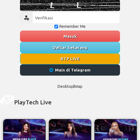
Remember Me
Masuk
Daftar Sekarang
RTP LIVE
Main di Telegram
Desktop
Wap
PlayTech Live