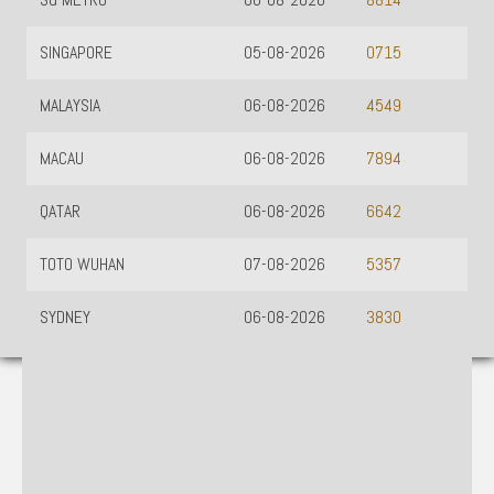
8814
SINGAPORE
05-08-2026
0715
MALAYSIA
06-08-2026
4549
MACAU
06-08-2026
7894
QATAR
06-08-2026
6642
TOTO WUHAN
07-08-2026
5357
SYDNEY
06-08-2026
3830